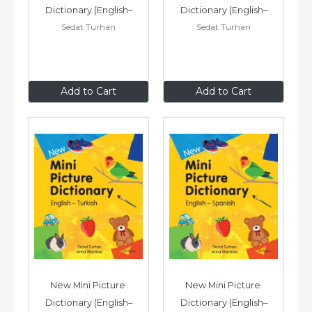
Dictionary (English–
Dictionary (English–
Sedat Turhan
Sedat Turhan
Vietnamese)
Urdu)
$9
.99
$9
.99
Add to Cart
Add to Cart
New Mini Picture 
New Mini Picture 
Dictionary (English–
Dictionary (English–