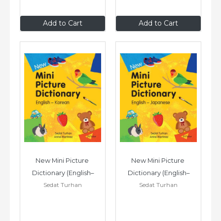
$9
.99
$9
.99
Add to Cart
Add to Cart
New Mini Picture 
New Mini Picture 
Dictionary (English–
Dictionary (English–
Sedat Turhan
Sedat Turhan
Korean)
Japanese)