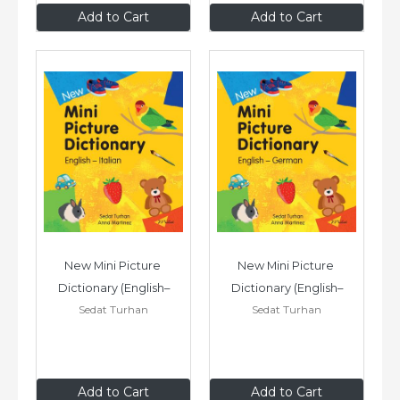
$9
.99
$9
.99
Add to Cart
Add to Cart
New Mini Picture 
New Mini Picture 
Dictionary (English–
Dictionary (English–
Sedat Turhan
Sedat Turhan
Italian)
German)
$9
.99
$9
.99
Add to Cart
Add to Cart