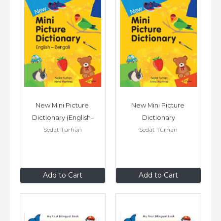
New Mini Picture 
New Mini Picture 
Dictionary (English–
Dictionary
Sedat Turhan
Sedat Turhan
Bengali)
$9
.99
$9
.99
Add to Cart
Add to Cart