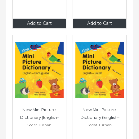
$9
.99
$9
.99
Add to Cart
Add to Cart
New Mini Picture 
New Mini Picture 
Dictionary (English–
Dictionary (English–
Sedat Turhan
Sedat Turhan
Portuguese)
Polish)