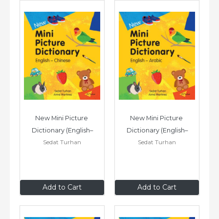
New Mini Picture 
New Mini Picture 
Dictionary (English–
Dictionary (English–
Sedat Turhan
Sedat Turhan
Chinese)
Arabic)
$9
.99
$9
.99
Add to Cart
Add to Cart