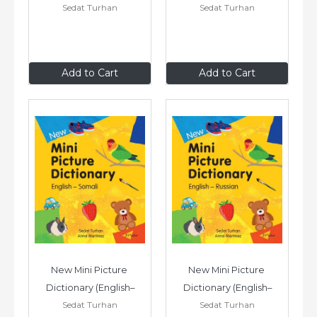
Sedat Turhan
Sedat Turhan
Turkish)
Spanish)
$9
.99
$9
.99
Add to Cart
Add to Cart
New Mini Picture 
New Mini Picture 
Dictionary (English–
Dictionary (English–
Sedat Turhan
Sedat Turhan
Somali)
Russian)