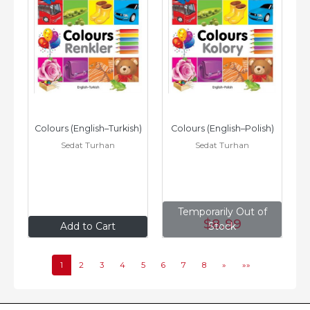
Colours (English–Turkish)
Colours (English–Polish)
Sedat Turhan
Sedat Turhan
Temporarily Out of
$8
.99
$8
.99
Add to Cart
Stock
1
2
3
4
5
6
7
8
»
»»