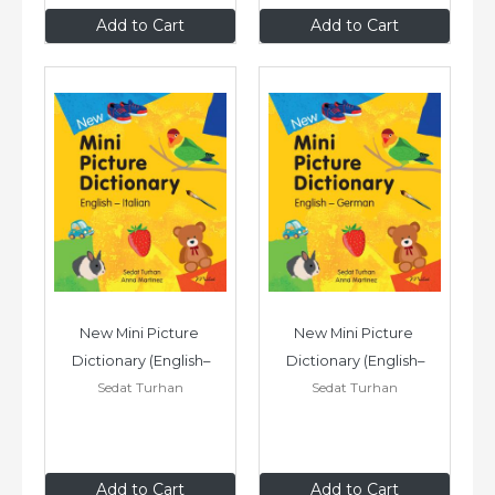
$9
.99
$9
.99
Add to Cart
Add to Cart
New Mini Picture 
New Mini Picture 
Dictionary (English–
Dictionary (English–
Sedat Turhan
Sedat Turhan
Italian)
German)
$9
.99
$9
.99
Add to Cart
Add to Cart