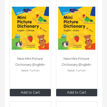
New Mini Picture 
New Mini Picture 
Dictionary (English–
Dictionary (English–
Sedat Turhan
Sedat Turhan
Chinese)
Arabic)
$9
.99
$9
.99
Add to Cart
Add to Cart