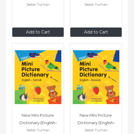
Sedat Turhan
Sedat Turhan
Turkish)
Spanish)
$9
.99
$9
.99
Add to Cart
Add to Cart
New Mini Picture 
New Mini Picture 
Dictionary (English–
Dictionary (English–
Sedat Turhan
Sedat Turhan
Somali)
Russian)