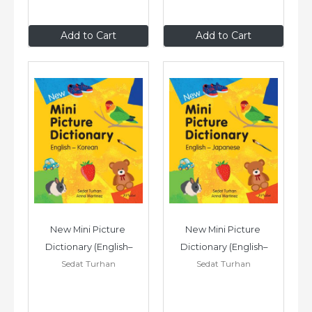
$9
.99
$9
.99
Add to Cart
Add to Cart
New Mini Picture 
New Mini Picture 
Dictionary (English–
Dictionary (English–
Sedat Turhan
Sedat Turhan
Korean)
Japanese)