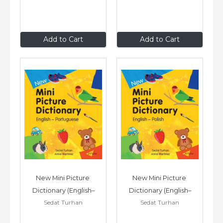
$9
.99
$9
.99
Add to Cart
Add to Cart
New Mini Picture 
New Mini Picture 
Dictionary (English–
Dictionary (English–
Sedat Turhan
Sedat Turhan
Portuguese)
Polish)