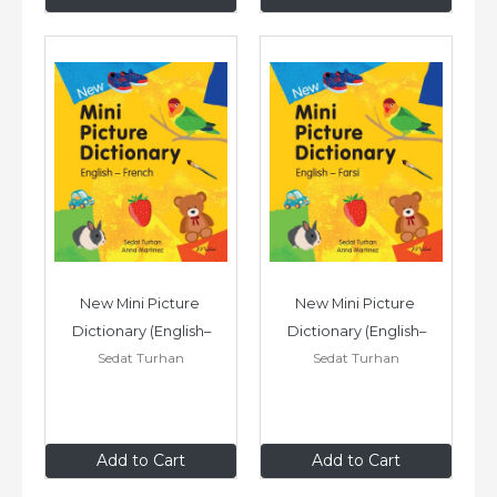
New Mini Picture 
New Mini Picture 
Dictionary (English–
Dictionary (English–
Sedat Turhan
Sedat Turhan
French)
Farsi)
$9
.99
$9
.99
Add to Cart
Add to Cart