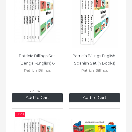
Patricia Billings Set 
Patricia Billings English-
(Bengali-English) 6 
Spanish Set (4 Books)
Patricia Billings
Patricia Billings
Books: Emotions, 
Empathy,...
$53
.94
$43
.15
$35
.96
Add to Cart
Add to Cart
-%
20