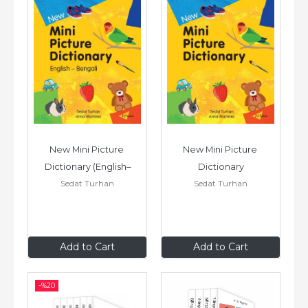
New Mini Picture 
New Mini Picture 
Dictionary (English–
Dictionary
Sedat Turhan
Sedat Turhan
Bengali)
$9
.99
$9
.99
Add to Cart
Add to Cart
-%
20